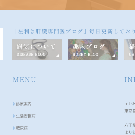
「左利き肝臓専門医ブログ」毎日更新してお
MENU
IN
〒10
診療案内
東京都
生活習慣病
八丁
糖尿病
より