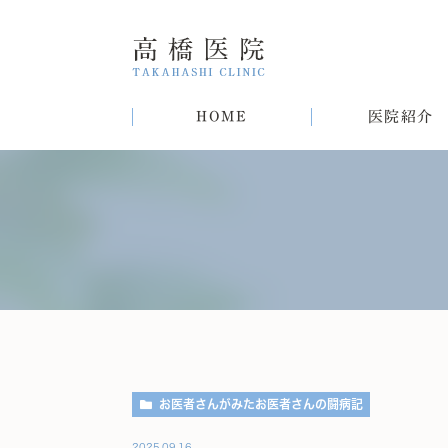
HOME
医院紹介
院長紹介
甲状腺疾患
糖尿病
病気
趣味
生活習慣病について
初めての方へ
肝臓病
猫
肥
お医者さんがみたお医者さんの闘病記
2025.09.16