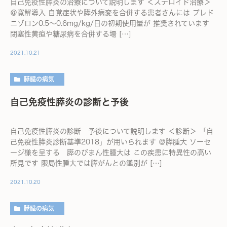
自己免疫性膵炎の治療について説明します ＜ステロイド治療＞
＠寛解導入 自覚症状や膵外病変を合併する患者さんには プレド
ニゾロン0.5～0.6mg/kg/日の初期使用量が 推奨されています
閉塞性黄疸や糖尿病を合併する場 […]
2021.10.21
膵臓の病気
自己免疫性膵炎の診断と予後
自己免疫性膵炎の診断 予後について説明します ＜診断＞ 「自
己免疫性膵炎診断基準2018」が用いられます ＠膵腫大 ソーセ
ージ様を呈する 膵のびまん性腫大は この疾患に特異性の高い
所見です 限局性腫大では膵がんとの鑑別が […]
2021.10.20
膵臓の病気