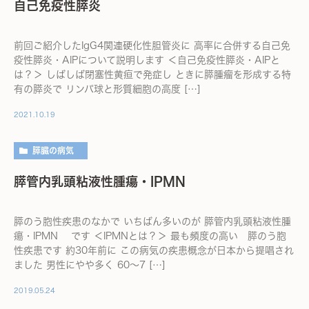
自己免疫性膵炎
前回ご紹介したIgG4関連硬化性胆管炎に 高率に合併する自己免
疫性膵炎・AIPについて説明します ＜自己免疫性膵炎・AIPと
は？＞ しばしば閉塞性黄疸で発症し ときに膵腫瘤を形成する特
有の膵炎で リンパ球と形質細胞の高度 […]
2021.10.19
膵臓の病気
膵管内乳頭粘液性腫瘍・IPMN
膵のう胞性疾患のなかで いちばん多いのが 膵管内乳頭粘液性腫
瘍・IPMN です ＜IPMNとは？＞ 最も頻度の高い 膵のう胞
性疾患です 約30年前に この病気の疾患概念が日本から提唱され
ました 男性にやや多く 60～7 […]
2019.05.24