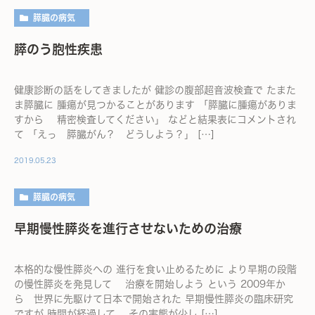
膵臓の病気
膵のう胞性疾患
健康診断の話をしてきましたが 健診の腹部超音波検査で たまた
ま膵臓に 腫瘍が見つかることがあります 「膵臓に腫瘍がありま
すから 精密検査してください」 などと結果表にコメントされ
て 「えっ 膵臓がん？ どうしよう？」 […]
2019.05.23
膵臓の病気
早期慢性膵炎を進行させないための治療
本格的な慢性膵炎への 進行を食い止めるために より早期の段階
の慢性膵炎を発見して 治療を開始しよう という 2009年か
ら 世界に先駆けて日本で開始された 早期慢性膵炎の臨床研究
ですが 時間が経過して その実態が少し […]