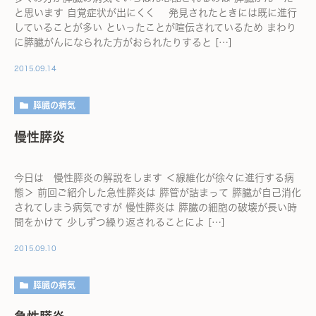
と思います 自覚症状が出にくく 発見されたときには既に進行
していることが多い といったことが喧伝されているため まわり
に膵臓がんになられた方がおられたりすると […]
2015.09.14
膵臓の病気
慢性膵炎
今日は 慢性膵炎の解説をします ＜線維化が徐々に進行する病
態＞ 前回ご紹介した急性膵炎は 膵管が詰まって 膵臓が自己消化
されてしまう病気ですが 慢性膵炎は 膵臓の細胞の破壊が長い時
間をかけて 少しずつ繰り返されることによ […]
2015.09.10
膵臓の病気