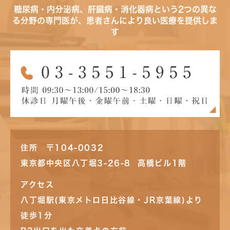
糖尿病・内分泌病、肝臓病・消化器病という2つの異な
る分野の専門医が、患者さんにより良い医療を提供しま
す
住所 〒104-0032
東京都中央区八丁堀3-26-8 高橋ビル1階
アクセス
八丁堀駅(東京メトロ日比谷線・JR京葉線)より
徒歩1分