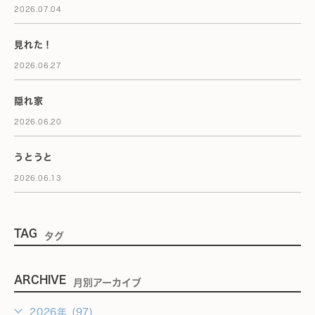
2026.07.04
見れた！
2026.06.27
隠れ家
2026.06.20
うとうと
2026.06.13
TAG
タグ
ARCHIVE
月別アーカイブ
2026年 (97)