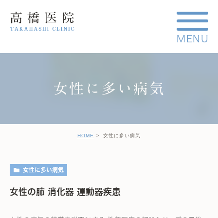
女性に多い病気
HOME
女性に多い病気
女性に多い病気
女性の肺 消化器 運動器疾患