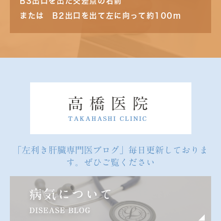
B3出口を出た交差点の右前
または B2出口を出て左に向って約100m
「左利き肝臓専門医ブログ」毎日更新しておりま
す。ぜひご覧ください