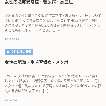
女性の脂質異常症・糖尿病・高血圧
閉経後の女性に増えてくる 脂質異常症・糖尿病・高血圧について
説明します ＜脂質異常症＞ ＠高LDL-C血症 40歳代までは男性
のほうが高頻度ですが 50歳以降は男女差が認められなくなり さ
らに歳を重ねると 女性の方が高 […]
2019.10.25
女性に多い病気
女性の肥満・生活習慣病・メタボ
今日は 女性の肥満 生活習慣病 メタボの特徴 について解説
します ＜肥満＞ 生活習慣病 メタボの原因となる肥満は 男性
と女性で趣が異なります ＠肥満になる年齢 女性は40代までの肥
満の割合は20%以下です […]
2019.10.24