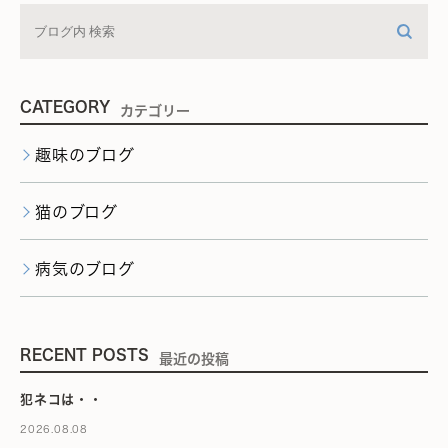
CATEGORY
カテゴリー
趣味のブログ
猫のブログ
病気のブログ
RECENT POSTS
最近の投稿
犯ネコは・・
2026.08.08