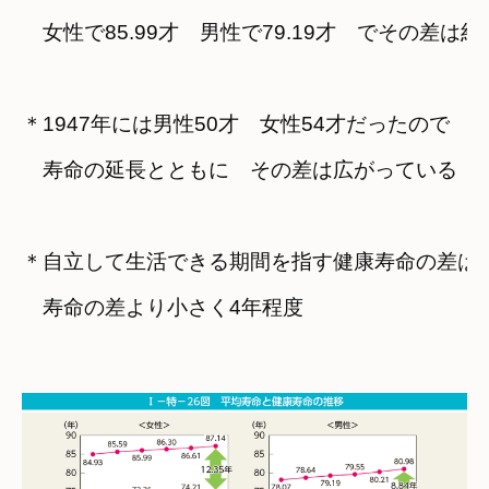
　女性で85.99才　男性で79.19才　でその差は約
＊1947年には男性50才　女性54才だったので

　寿命の延長とともに　その差は広がっている
＊自立して生活できる期間を指す健康寿命の差は

　寿命の差より小さく4年程度