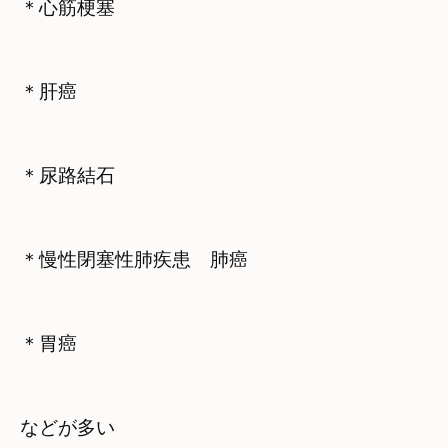
＊心筋梗塞
＊肝癌
＊尿路結石
＊慢性閉塞性肺疾患　肺癌
＊胃癌
などが多い