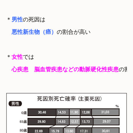
＊
男性
の死因は

悪性新生物（癌）
の割合が高い
＊
女性
では

心疾患　脳血管疾患などの動脈硬化性疾患
の割