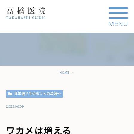
HOME
耳年増？今やホントの年増～
2022.06.09
ワカメは増える