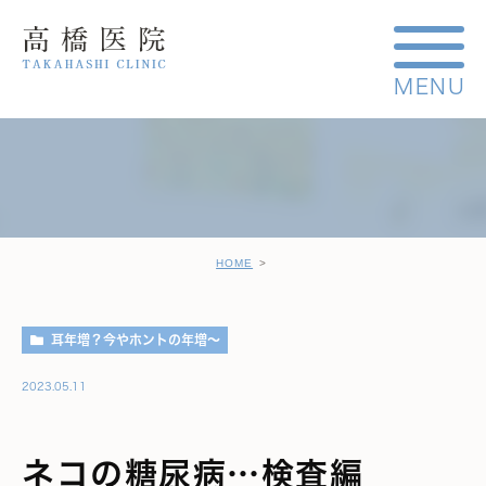
HOME
耳年増？今やホントの年増～
2023.05.11
ネコの糖尿病…検査編