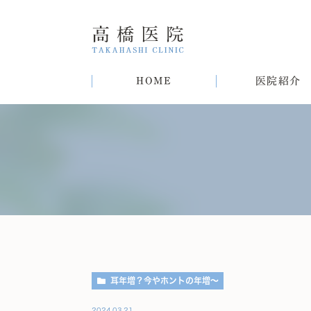
HOME
医院紹介
院長紹介
甲状腺疾患
糖尿病
病気
趣味
生活習慣病について
初めての方へ
肝臓病
猫
肥
耳年増？今やホントの年増～
2024.03.21