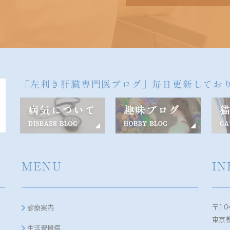
「左利き肝臓専門医ブログ」毎日更新してお
MENU
IN
〒10
診療案内
東京都
生活習慣病