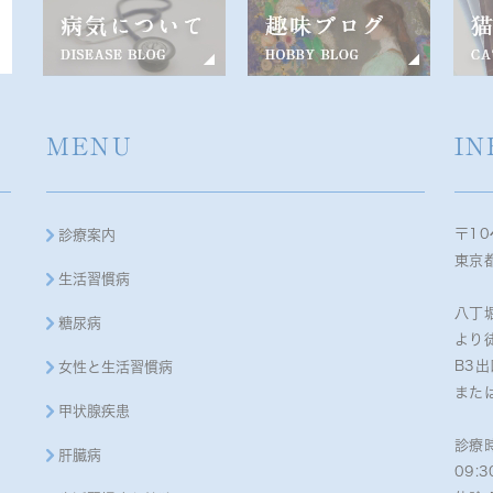
MENU
IN
〒10
診療案内
東京都
生活習慣病
八丁
糖尿病
より
B3
女性と生活習慣病
また
甲状腺疾患
診療
肝臓病
09:3