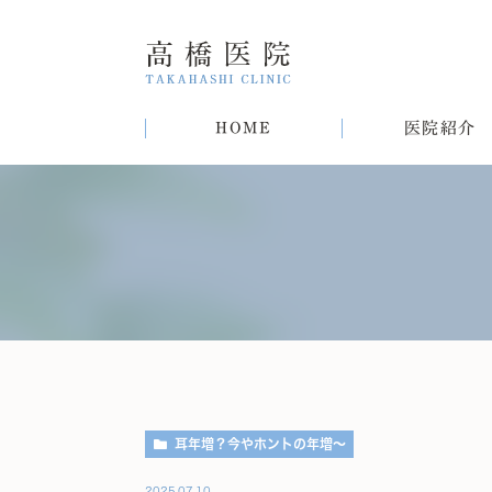
HOME
医院紹介
院長紹介
甲状腺疾患
糖尿病
病気
趣味
生活習慣病について
初めての方へ
肝臓病
猫
肥
耳年増？今やホントの年増～
2025.07.10