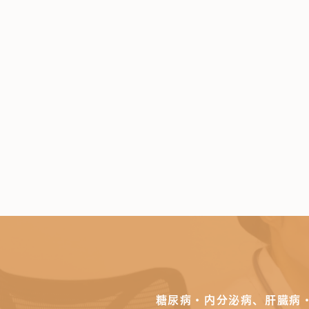
糖尿病・内分泌病、肝臓病