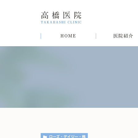
HOME
医院紹介
院長紹介
甲状腺疾患
糖尿病
病気
趣味
生活習慣病について
初めての方へ
肝臓病
猫
肥
ローズ・デイジー・楓