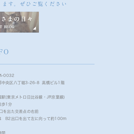
ります。ぜひご覧ください
FO
4-0032
中央区八丁堀3-26-8 高橋ビル1階
堀駅(東京メトロ日比谷線・JR京葉線)
徒歩1分
出口を出た交差点の右前
は B2出口を出て左に向って約100m
時間