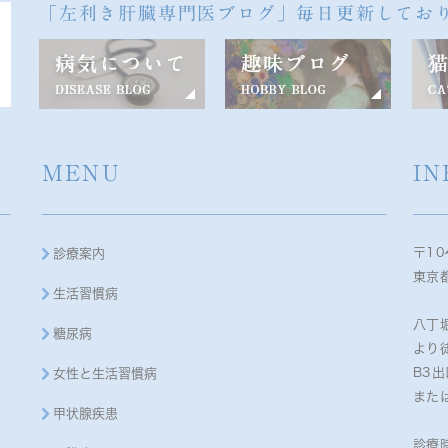
「左利き肝臓専門医ブログ」毎日更新してお
MENU
IN
〒10
診療案内
東京都
生活習慣病
八丁
糖尿病
より
B3
女性と生活習慣病
また
甲状腺疾患
診療