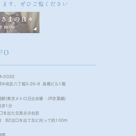
ります。ぜひご覧ください
FO
4-0032
中央区八丁堀3-26-8 高橋ビル1階
堀駅(東京メトロ日比谷線・JR京葉線)
徒歩1分
出口を出た交差点の右前
は B2出口を出て左に向って約100m
時間