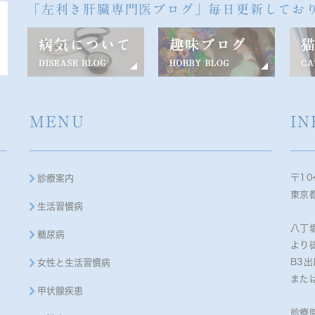
「左利き肝臓専門医ブログ」毎日更新してお
MENU
IN
〒10
診療案内
東京都
生活習慣病
八丁
糖尿病
より
B3
女性と生活習慣病
また
甲状腺疾患
診療