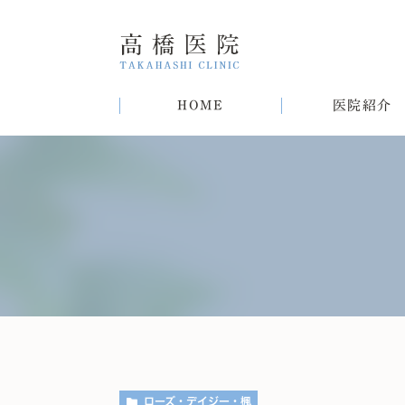
HOME
医院紹介
院長紹介
甲状腺疾患
糖尿病
病気
趣味
生活習慣病について
初めての方へ
肝臓病
猫
肥
ローズ・デイジー・楓