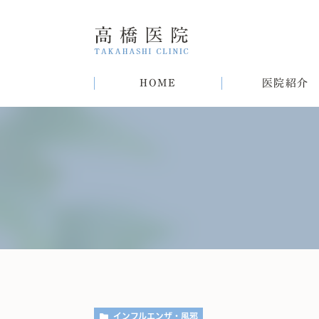
HOME
医院紹介
院長紹介
甲状腺疾患
糖尿病
病気
趣味
生活習慣病について
初めての方へ
肝臓病
猫
肥
インフルエンザ・風邪