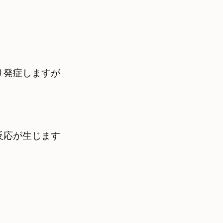
り発症しますが
反応が生じます　