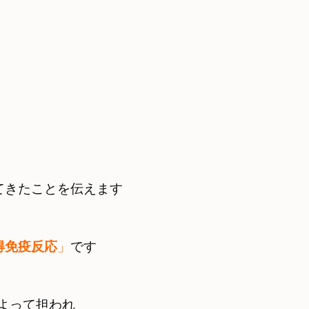
得免疫反応
」
です
よって担われ
