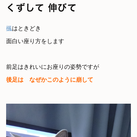
くずして 伸びて
楓
はときどき　

面白い座り方をします
後足は　なぜかこのように崩して