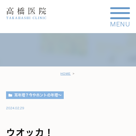
HOME
耳年増？今やホントの年増～
2024.02.29
ウオッカ！