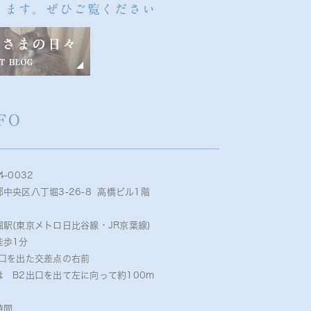
ります。ぜひご覧ください
FO
4-0032
中央区八丁堀3-26-8 高橋ビル1階
堀駅(東京メトロ日比谷線・JR京葉線)
徒歩1分
出口を出た交差点の右前
は B2出口を出て左に向って約100m
時間