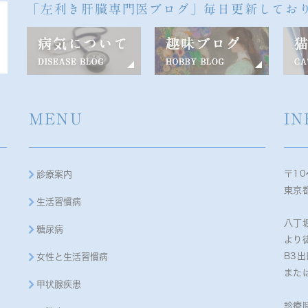
「左利き肝臓専門医ブログ」毎日更新してお
MENU
IN
〒10
診療案内
東京都
生活習慣病
八丁
糖尿病
より
B3
女性と生活習慣病
また
甲状腺疾患
診療