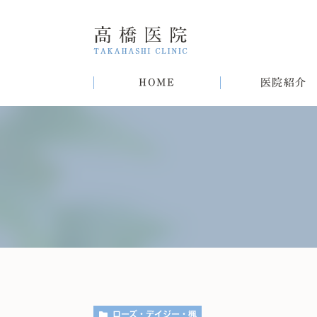
HOME
医院紹介
院長紹介
甲状腺疾患
糖尿病
病気
趣味
生活習慣病について
初めての方へ
肝臓病
猫
肥
ローズ・デイジー・楓