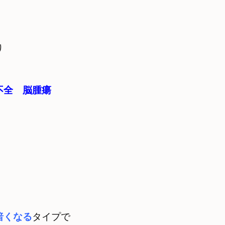
暗くなる
タイプで　