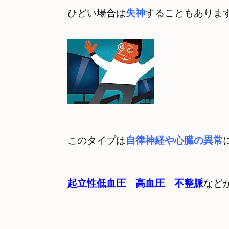
ひどい場合は
失神
することもありま
このタイプは
自律神経や心臓の異常
起立性低血圧　高血圧　不整脈
など