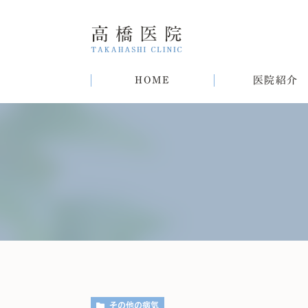
HOME
医院紹介
院長紹介
甲状腺疾患
糖尿病
病気
趣味
生活習慣病について
初めての方へ
肝臓病
猫
肥
その他の病気