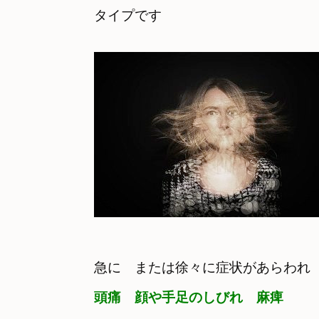
タイプです
急に　または徐々に症状があらわれ
頭痛　顔や手足のしびれ　麻痺