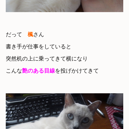
だって　
楓
さん
書き手が仕事をしていると
突然机の上に乗ってきて横になり

こんな
艶のある目線
を投げかけてきて