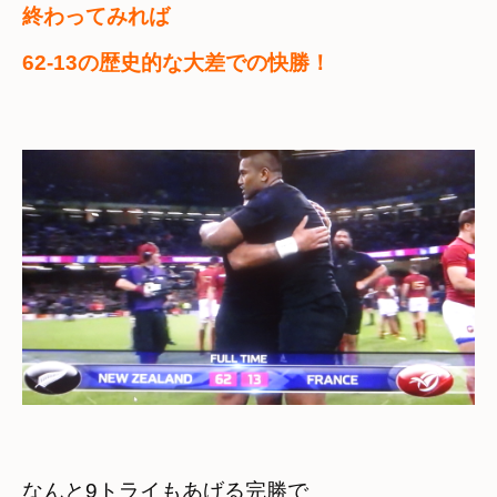
終わってみれば　

62-13の歴史的な大差での快勝！
なんと9トライもあげる完勝で　
