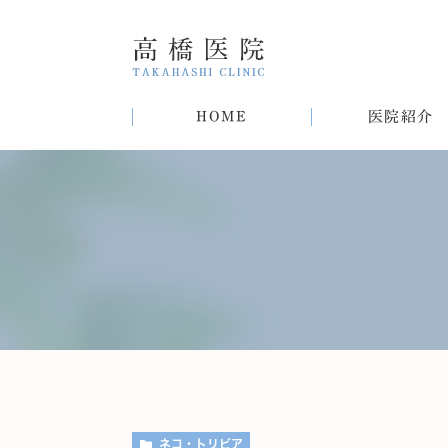
HOME
医院紹介
院長紹介
甲状腺疾患
糖尿病
病気
趣味
生活習慣病について
初めての方へ
肝臓病
猫
肥
ネコ・トリビア