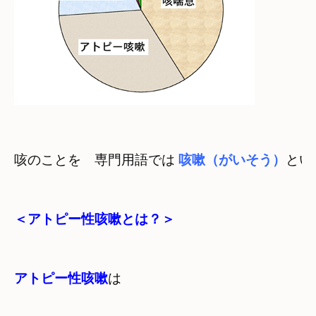
咳のことを　専門用語では 
咳嗽（がいそう）
とい
＜アトピー性咳嗽とは？＞

アトピー性咳嗽
は