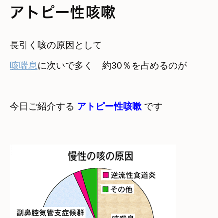
アトピー性咳嗽
咳喘息
に次いで多く　
約30％を占めるのが
今日ご紹介する 
アトピー性咳嗽
 です