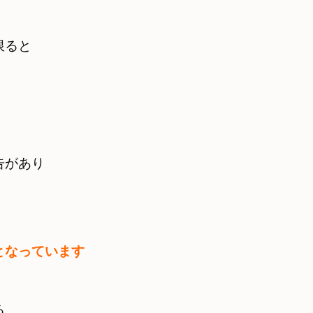
ると　

告があり
となっています