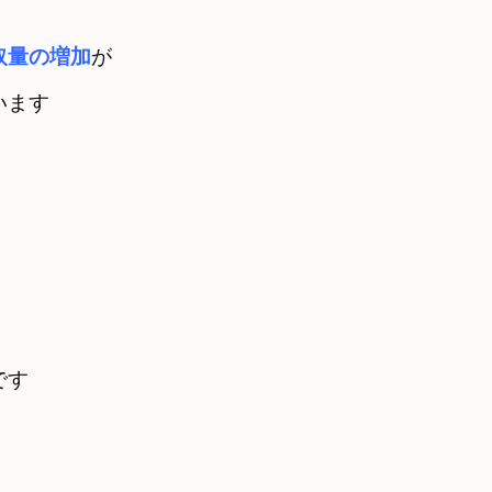
取量の増加
が
います
です