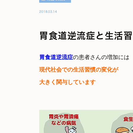
2018.03.14
胃食道逆流症と生活習
胃食道逆流症
の患者さんの増加には
現代社会での生活習慣の変化が

大きく関与しています