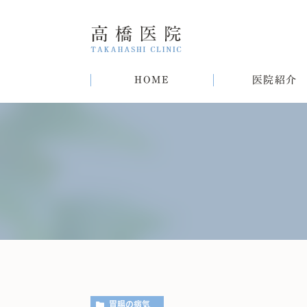
HOME
医院紹介
院長紹介
甲状腺疾患
糖尿病
病気
趣味
生活習慣病について
初めての方へ
肝臓病
猫
肥
胃腸の病気