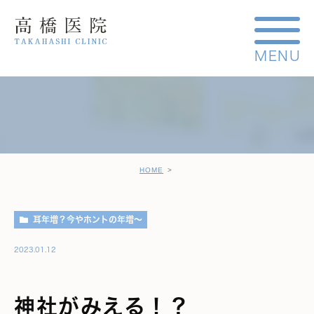
HOME
耳年増？今やホントの年増～
2023.01.12
神社がみえる！？