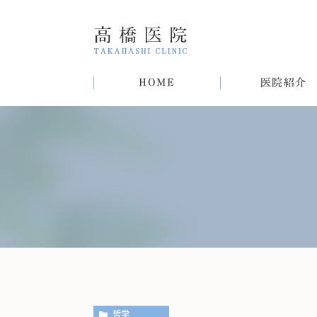
HOME
医院紹介
院長紹介
甲状腺疾患
糖尿病
病気
趣味
生活習慣病について
初めての方へ
肝臓病
猫
肥
哲学