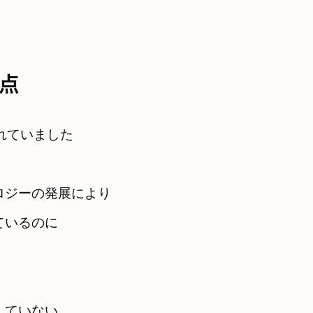
点
れていました
ロジーの発展により
ているのに
していない