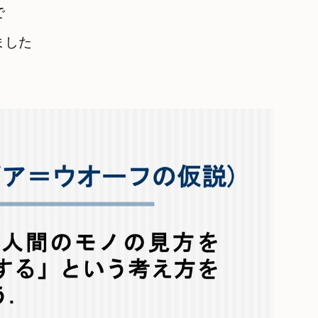
で
した
