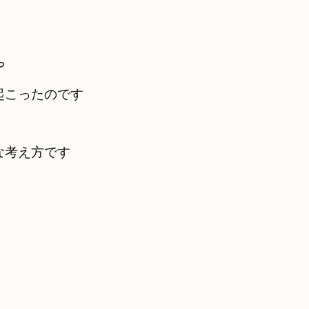
や
起こったのです
な考え方です