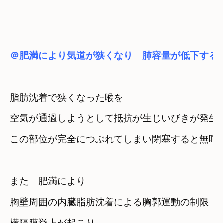
＠肥満により気道が狭くなり　肺容量が低下する
脂肪沈着で狭くなった喉を
空気が通過しようとして抵抗が生じいびきが発生
この部位が完全につぶれてしまい閉塞すると
無呼
また　肥満により
胸壁周囲の内臓脂肪沈着による胸郭運動の制限
横隔膜挙上が起こり