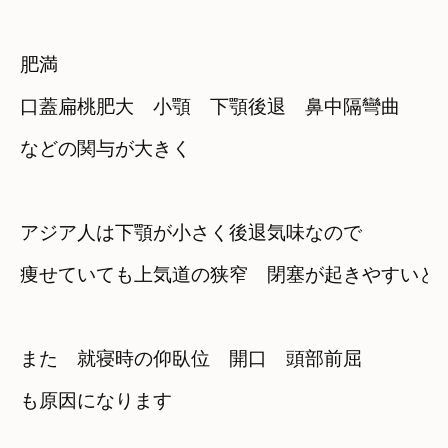
肥満
口蓋扁桃肥大　小顎　下顎後退　鼻中隔彎曲
アジア人は下顎が小さく後退気味なので
痩せていても上気道の狭窄　閉塞が起きやすいと
また　就寝時の
仰臥位　開口　頭部前屈

も原因になります
