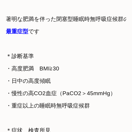
最重症型
です
＊診断基準
・高度肥満　BMI≧30
・日中の高度傾眠
・慢性の高CO2血症（PaCO2＞45mmHg）
・重症以上の睡眠時無呼吸症候群
＊症状　検査所見