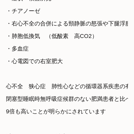
・チアノーゼ
・右心不全の合併による頸静脈の怒張や下腿浮腫
・肺胞低換気　（低酸素　高CO2）
・多血症
・心電図での右室肥大
心不全　狭心症　肺性心などの
循環器系疾患の有
閉塞型睡眠時無呼吸症候群のない肥満患者と比べ
9倍も高いことが明らかにされています