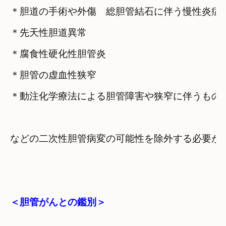
＊胆道の手術や外傷　総胆管結石に伴う慢性炎症
＊先天性胆道異常
＊腐食性硬化性胆管炎
＊胆管の虚血性狭窄
＜胆管がんとの鑑別＞