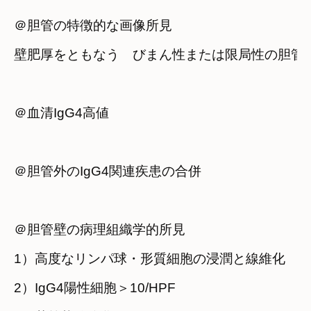
＠胆管の特徴的な画像所見
壁肥厚をともなう　びまん性または限局性の胆管
＠血清IgG4高値
＠胆管外のIgG4関連疾患の合併
＠胆管壁の病理組織学的所見
1）高度なリンパ球・形質細胞の浸潤と線維化
2）IgG4陽性細胞＞10/HPF