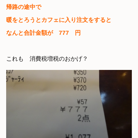
帰路の途中で

暖をとろうとカフェに入り注文をすると

なんと合計金額が　777　円
これも　消費税増税のおかげ？