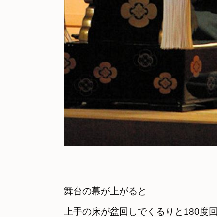
舞台の幕が上がると

上手の床が盆回しでくるりと180度