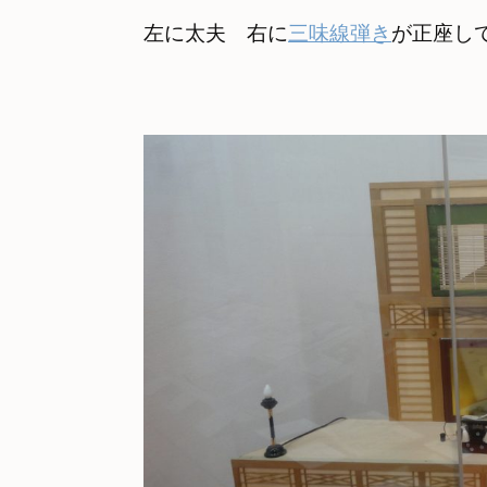
左に太夫　右に
三味線弾き
が正座して