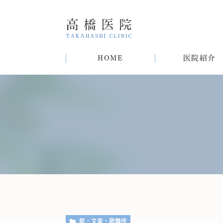
HOME
医院紹介
院長紹介
甲状腺疾患
糖尿病
病気
趣味
生活習慣病について
初めての方へ
肝臓病
猫
肥
能・文楽・歌舞伎