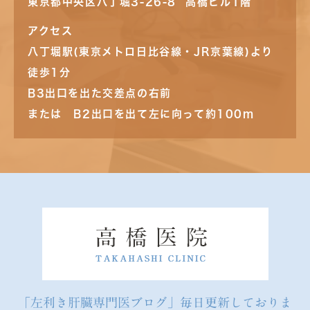
東京都中央区八丁堀3-26-8 高橋ビル1階
アクセス
八丁堀駅(東京メトロ日比谷線・JR京葉線)より
徒歩1分
B3出口を出た交差点の右前
または B2出口を出て左に向って約100m
「左利き肝臓専門医ブログ」毎日更新しておりま