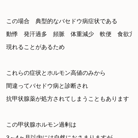
この場合　典型的なバセドウ病症状である
動悸　発汗過多　頻脈　体重減少　軟便　食欲亢進
これらの症状とホルモン高値のみから
間違ってバセドウ病と診断され

抗甲状腺薬が処方されてしまうこともあります
この甲状腺ホルモン過剰は　

3～4ヶ月以内には自然におさまりますが