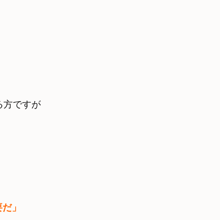
方ですが　

要だ」