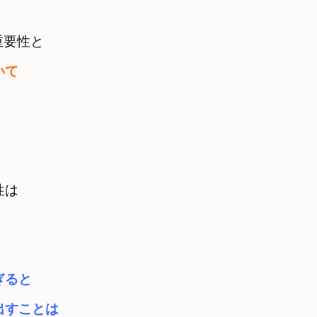
重要性と
は　

ぎると　
すことは　
