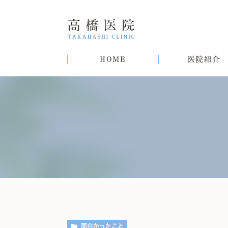
HOME
医院紹介
院長紹介
甲状腺疾患
糖尿病
病気
趣味
生活習慣病について
初めての方へ
肝臓病
猫
肥
面白かったこと