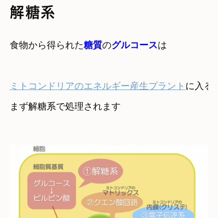
解糖系
食物から得られた
糖質
の
グルコース
は
ミトコンドリアのエネルギー産生プラント
に入る
まず
解糖系
で処理されます