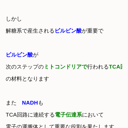
しかし　

解糖系で産生される
ピルビン酸
が重要で
ピルビン酸
が　

次のステップの
ミトコンドリアで
行われる
TCA回
の材料となります
また　
NADH
も

TCA回路に連続する
電子伝達系
において
電子の運搬体として重要な役割を果たします