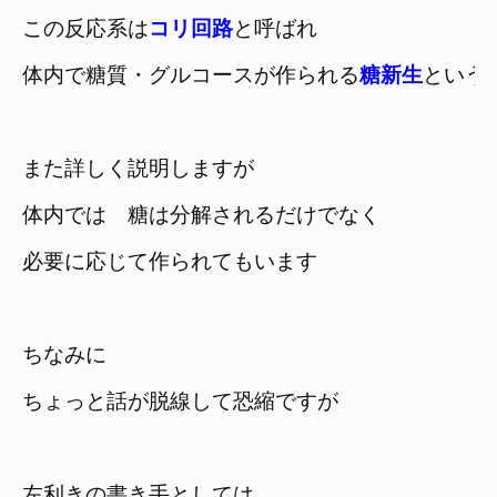
この反応系は
コリ回路
と呼ばれ
体内で糖質・グルコースが作られる
糖新生
という
また詳しく説明しますが
体内では　糖は分解されるだけでなく　

必要に応じて作られてもいます
ちなみに　

左利きの書き手としては