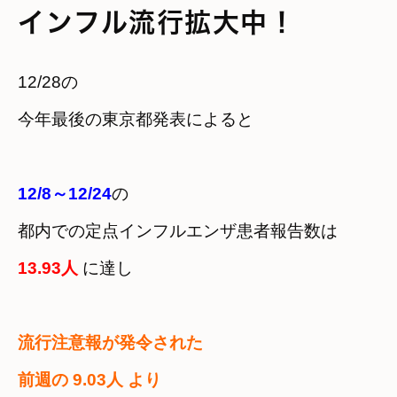
インフル流行拡大中！
12/28の　

今年最後の東京都発表によると
12/8～12/24
の　

13.93人
 に達し
流行注意報が発令された

前週の 9.03人 より　
