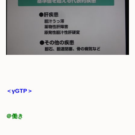
＜γGTP＞
＠働き