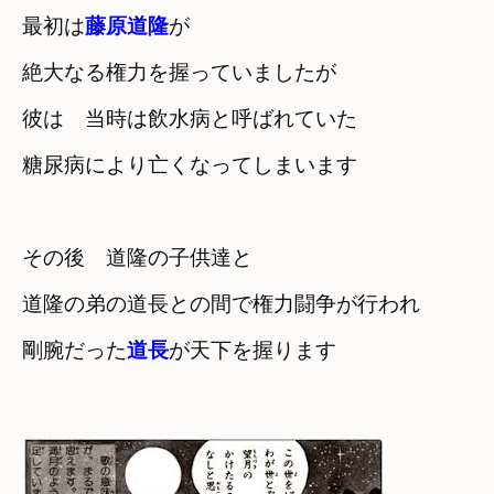
最初は
藤原道隆
が

絶大なる権力を握っていましたが
彼は　当時は飲水病と呼ばれていた

糖尿病により亡くなってしまいます
その後　道隆の子供達と　

道隆の弟の道長との間で権力闘争が行われ
剛腕だった
道長
が天下を握ります