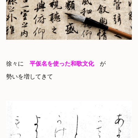
徐々に　
平仮名を使った和歌文化　
が

勢いを増してきて