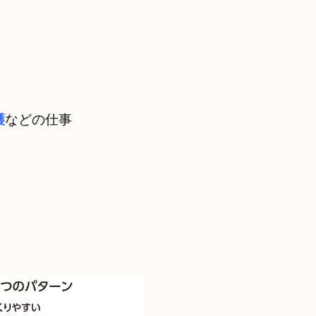
護
などの仕事