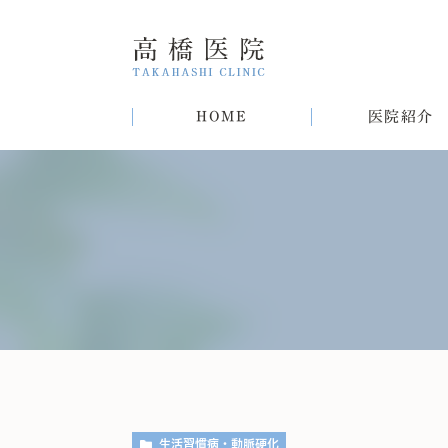
HOME
医院紹介
院長紹介
甲状腺疾患
糖尿病
病気
趣味
生活習慣病について
初めての方へ
肝臓病
猫
肥
生活習慣病・動脈硬化