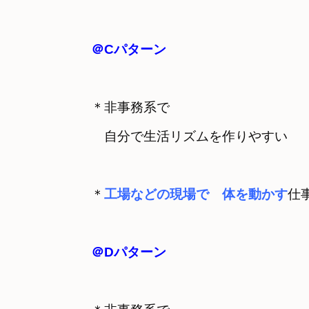
＠Cパターン
＊非事務系で　

＊
工場などの現場で　体を動かす
仕
＠Dパターン