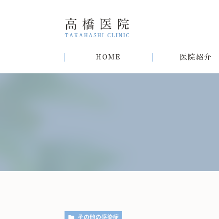
HOME
医院紹介
院長紹介
甲状腺疾患
糖尿病
病気
趣味
生活習慣病について
初めての方へ
肝臓病
猫
肥
その他の感染症