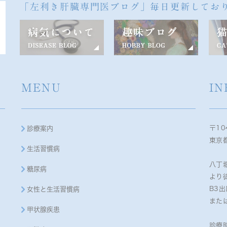
「左利き肝臓専門医ブログ」毎日更新してお
MENU
IN
〒10
診療案内
東京都
生活習慣病
八丁
糖尿病
より
B3
女性と生活習慣病
また
甲状腺疾患
診療