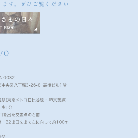
ります。ぜひご覧ください
FO
4-0032
中央区八丁堀3-26-8 高橋ビル1階
堀駅(東京メトロ日比谷線・JR京葉線)
徒歩1分
出口を出た交差点の右前
は B2出口を出て左に向って約100m
時間