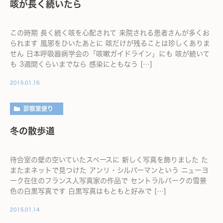
咳が長く続いたら
この時期 長く続く咳を心配されて 来院される患者さんが多くお
られます 風邪をひいたあとに 咳だけが残ることは珍しくありま
せん 日本呼吸器病学会の「咳嗽ガイドライン」にも 咳が続いて
も 3週間くらいまでなら 感染にともなう […]
2015.01.16
診察室便り
冬の散歩道
待合室の壁の空いていたスペースに 新しく写真を飾りました た
またまネットで見つけた アンリ・シルバーマンという ニューヨ
ーク在住のフランス人写真家の作品で セントラルパークの雪景
色の白黒写真です 白黒写真はもともと好みで […]
2015.01.14