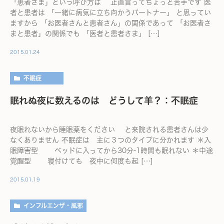
「患者さま」という呼び方は 正直言ってちょっと苦手です 医
者と患者は 「一緒に病気に立ち向かうパートナー」 と思ってい
ますから 「お医者さんと患者さん」の関係であって 「お医者さ
まと患者」の関係でも 「医者と患者さま」 […]
2015.01.24
不眠症
眠れぬ夜に数えるのは どうして羊？：不眠症
夜眠れないから睡眠薬をください と来院される患者さんは少
なくありません 不眠症は 主に３つのタイプに分かれます ＊入
眠障害型 ベッドに入ってから30分-1時間も眠れない ＊中途
覚醒型 寝付けても 夜中に何度も起 […]
2015.01.19
インフルエンザ・風邪