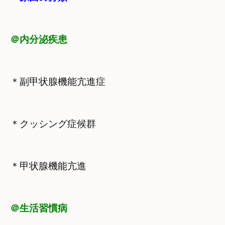
＠内分泌疾患
＊副甲状腺機能亢進症
＊クッシング症候群
＊甲状腺機能亢進
＠生活習慣病