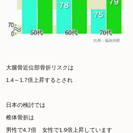
大腿骨近位部骨折リスクは

1.4～1.7倍上昇するとされ
日本の検討では　

椎体骨折は

男性で4.7倍　女性で1.9倍上昇しています