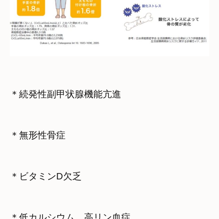
＊続発性副甲状腺機能亢進
＊無形性骨症
＊ビタミンD欠乏
＊低カルシウム　高リン血症