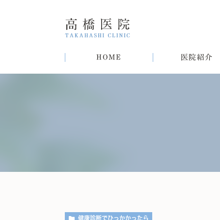
HOME
医院紹介
院長紹介
甲状腺疾患
糖尿病
病気
趣味
生活習慣病について
初めての方へ
肝臓病
猫
肥
健康診断でひっかかったら