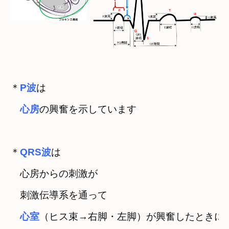
＊
P波
は

心房
の興奮を示しています
＊
QRS波
は

　心房からの刺激が

　刺激伝導系を通って
心室
（ヒス束→右脚・左脚）が興奮したときに
