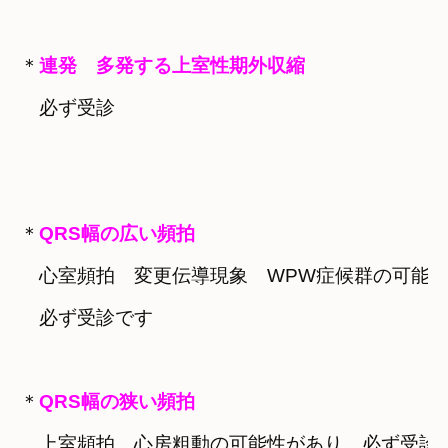
＊
連発　多発する上室性期外収縮
必ず受診

＊
　心室頻拍　変更伝導現象　WPW症候群の可能性
　必ず受診です

＊
　上室頻拍　心房粗動の可能性があり　必ず受診