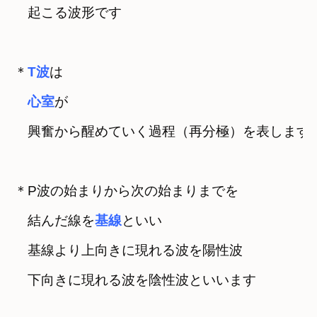
　起こる波形です
＊
T波
は

心室
が

　興奮から醒めていく過程（再分極）を表します
＊P波の始まりから次の始まりまでを

　結んだ線を
基線
といい
　基線より上向きに現れる波を陽性波

　下向きに現れる波を陰性波といいます
