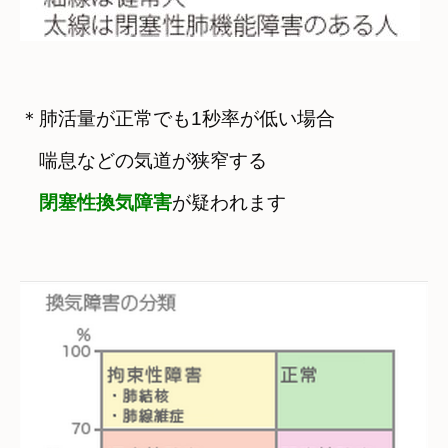
＊肺活量が正常でも1秒率が低い場合
　喘息などの気道が狭窄する

閉塞性換気障害
が疑われます
