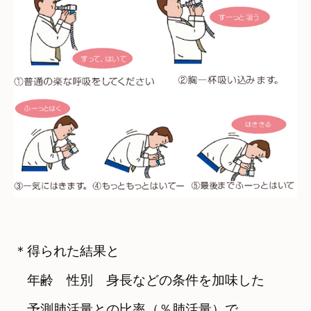
＊得られた結果と
　年齢　性別　身長などの条件を加味した

　予測肺活量との比率（％肺活量）で