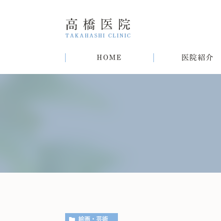
HOME
医院紹介
院長紹介
甲状腺疾患
糖尿病
病気
趣味
生活習慣病について
初めての方へ
肝臓病
猫
肥
絵画・芸術