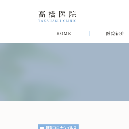
HOME
医院紹介
院長紹介
甲状腺疾患
糖尿病
病気
趣味
生活習慣病について
初めての方へ
肝臓病
猫
肥
新型コロナウイルス