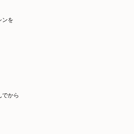
ンを

でから
