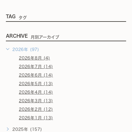
TAG
タグ
ARCHIVE
月別アーカイブ
2026年 (97)
2026年8月 (4)
2026年7月 (14)
2026年6月 (14)
2026年5月 (13)
2026年4月 (14)
2026年3月 (13)
2026年2月 (12)
2026年1月 (13)
2025年 (157)