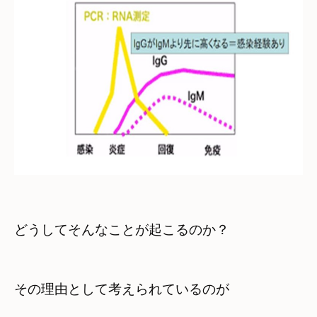
どうしてそんなことが起こるのか？