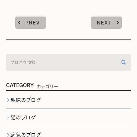
PREV
NEXT
CATEGORY
カテゴリー
趣味のブログ
猫のブログ
病気のブログ