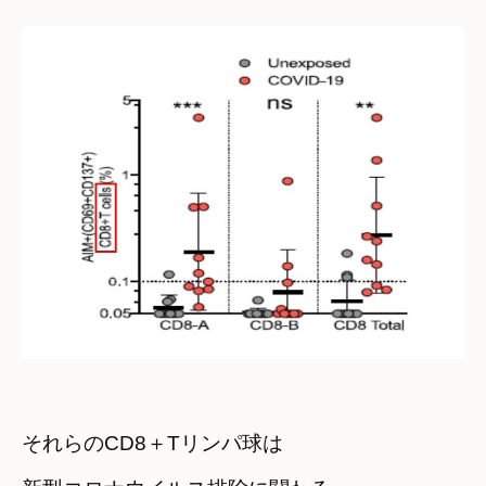
それらのCD8＋Tリンパ球は