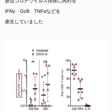
新型コロナウイルス排除に関わる

IFNγ　GzB　TNFαなどを
産生していました