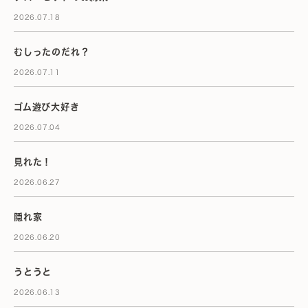
2026.07.18
むしったのだれ？
2026.07.11
ゴム遊び大好き
2026.07.04
見れた！
2026.06.27
隠れ家
2026.06.20
うとうと
2026.06.13