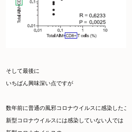
そして最後に　

いちばん興味深い点ですが
数年前に普通の風邪コロナウイルスに感染したこ
新型コロナウイルスには感染していない人では