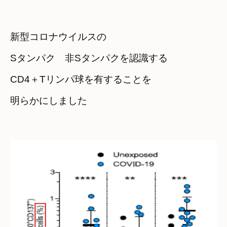
新型コロナウイルスの

Sタンパク　非Sタンパクを認識する
CD4＋Tリンパ球を有することを　

明らかにしました