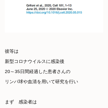
彼等は
新型コロナウイルスに感染後

20～35日間経過した患者さんの
リンパ球や血清を用いて研究を行い
まず　感染者は　
