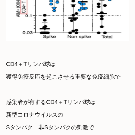
CD4＋Tリンパ球は
感染者が有するCD4＋Tリンパ球は
新型コロナウイルスの

Sタンパク　非Sタンパクの刺激で