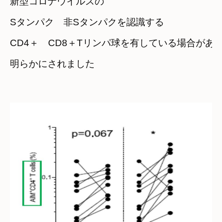
新型コロナウイルスの

Sタンパク　非Sタンパクを認識する
CD4＋　CD8＋Tリンパ球を有している場合があ
明らかにされました