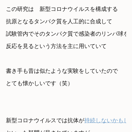
この研究は　新型コロナウイルスを構成する
抗原となるタンパク質を人工的に合成して
試験管内でそのタンパク質で感染者のリンパ球を
反応を見るという方法を主に用いていて
書き手も昔は似たような実験をしていたので
新型コロナウイルスでは抗体が
持続しないかもし