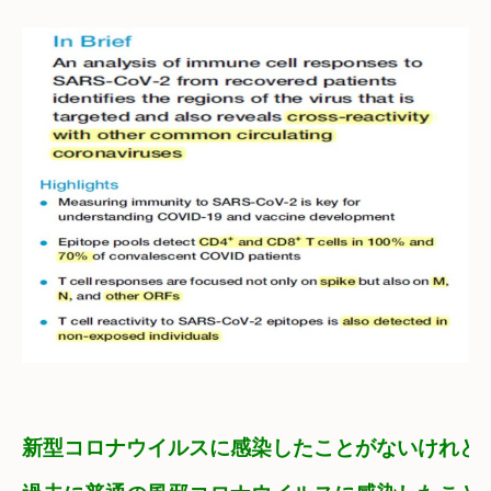
新型コロナウイルスに感染したことがないけれど