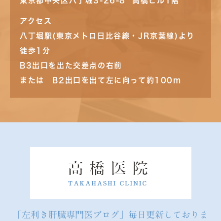
東京都中央区八丁堀3-26-8 高橋ビル1階
アクセス
八丁堀駅(東京メトロ日比谷線・JR京葉線)より
徒歩1分
B3出口を出た交差点の右前
または B2出口を出て左に向って約100m
「左利き肝臓専門医ブログ」毎日更新しておりま