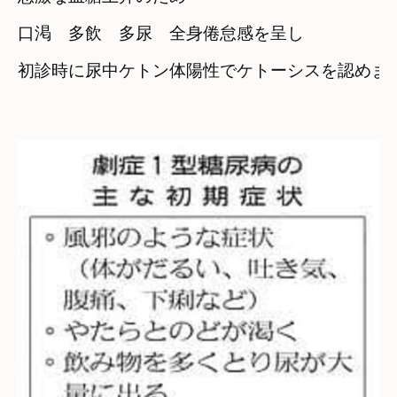
口渇　多飲　多尿　全身倦怠感を呈し
初診時に尿中ケトン体陽性でケトーシスを認めます