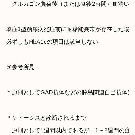
　グルカゴン負荷後（または食後2時間）血清Cペプチド
劇症1型糖尿病発症前に耐糖能異常が存在した場
必ずしもHbA1cの項目は該当しない
＠参考所見
＊原則としてGAD抗体などの膵島関連自己抗体は
＊ケトーシスと診断されるまで
　原則として1週間以内であるが　1～2週間の症