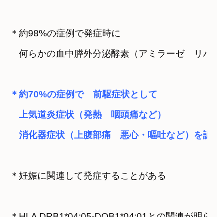
＊約98%の症例で発症時に
　何らかの血中膵外分泌酵素（アミラーゼ　リパ
＊約70%の症例で　前駆症状として
　上気道炎症状（発熱　咽頭痛など）
　消化器症状（上腹部痛　悪心・嘔吐など）を認
＊妊娠に関連して発症することがある
＊HLA DRB1*04:05-DQB1*04:01との関連が