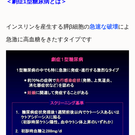
＜劇症1型糖尿病とは＞
インスリンを産生する膵β細胞の
急速な破壊
によ