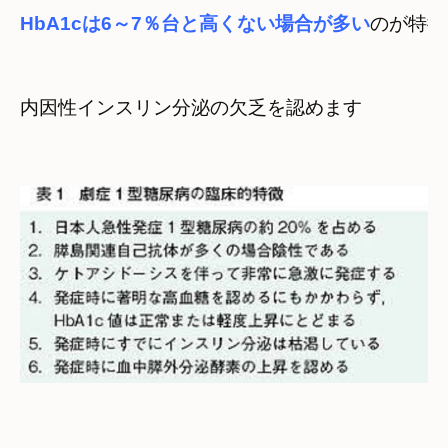
HbA1cは6～7％台と高くない場合が多い
のが特徴
内因性インスリン分泌の欠乏を認めます
