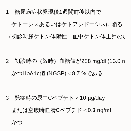
1　糖尿病症状発現後1週間前後以内で
　ケトーシスあるいはケトアシドーシスに陥る
（初診時尿ケトン体陽性　血中ケトン体上昇のい
2　初診時の（随時）血糖値が288 mg/dl (16.0 mm
　かつHbA1c値 (NGSP)＜8.7 %である
3　発症時の尿中Cペプチド＜10 µg/day
　または空腹時血清Cペプチド＜0.3 ng/ml
　かつ