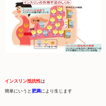
インスリン抵抗性
は

簡単にいうと
肥満
により生じます