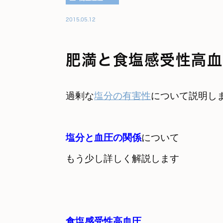
2015.05.12
肥満と食塩感受性高血
過剰な
塩分の有害性
塩分と血圧の関係
について  

もう少し詳しく解説します
食塩感受性
高血圧