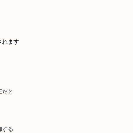
されます
だと　

する
