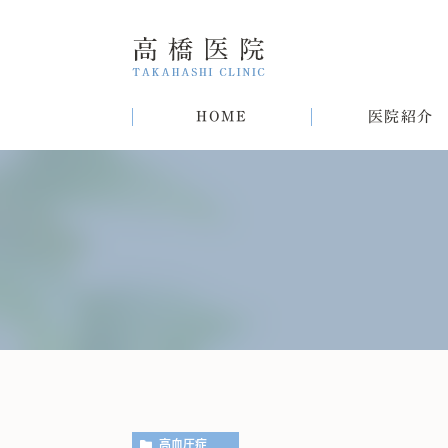
HOME
医院紹介
院長紹介
甲状腺疾患
糖尿病
病気
趣味
生活習慣病について
初めての方へ
肝臓病
猫
肥
高血圧症