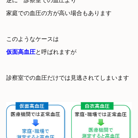
逆に　診察室での血圧より

仮面高血圧
診察室での血圧だけでは見逃されてしまいます