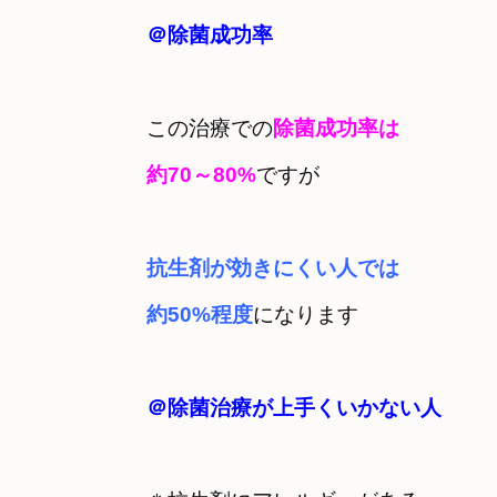
＠除菌成功率
この治療での
約70～80%
ですが
抗生剤が効きにくい人では

約50%程度
＠除菌治療が上手くいかない人