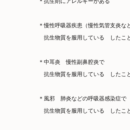
＊慢性呼吸器疾患（慢性気管支炎など
＊中耳炎　慢性副鼻腔炎で

＊風邪　肺炎などの呼吸器感染症で

　抗生物質を服用している　したこ