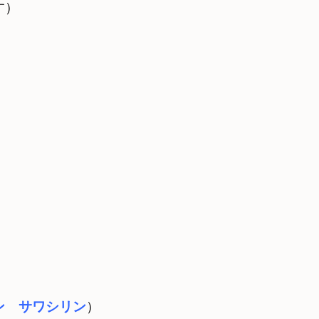
ン　サワシリン
）