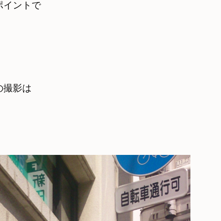
イントで　

の撮影は