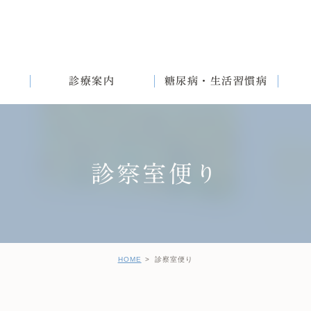
診療案内
糖尿病・生活習慣病
診察室便り
満
English
女性と生活習慣病
健診後の治療について
HOME
診察室便り