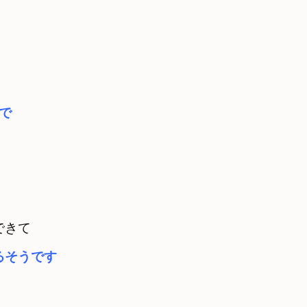
ーで
できて
るそうです