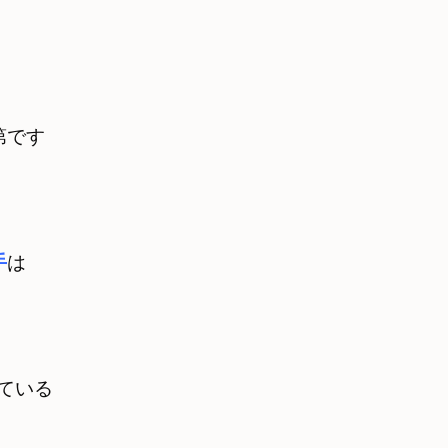
第です
手
は　

ている
