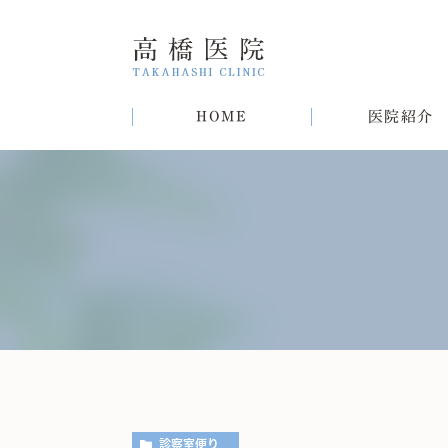
HOME
医院紹介
院長紹介
甲状腺疾患
糖尿病
病気
趣味
生活習慣病について
初めての方へ
肝臓病
猫
肥
診察室便り