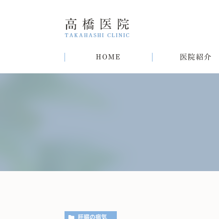
HOME
医院紹介
院長紹介
甲状腺疾患
糖尿病
病気
趣味
生活習慣病について
初めての方へ
肝臓病
猫
肥
肝臓の病気