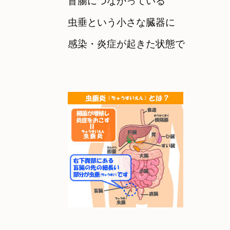
盲腸につながっている

虫垂という小さな臓器に　

感染・炎症が起きた状態で