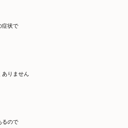
症状で

くありません
るので　
