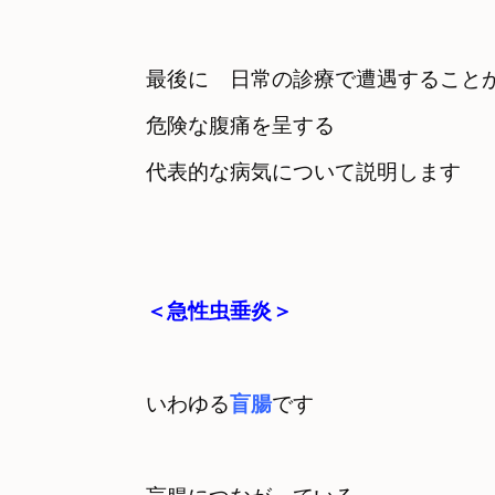
最後に　日常の診療で遭遇すること
危険な腹痛を呈する

代表的な病気について説明します
＜急性虫垂炎＞
いわゆる
盲腸
です