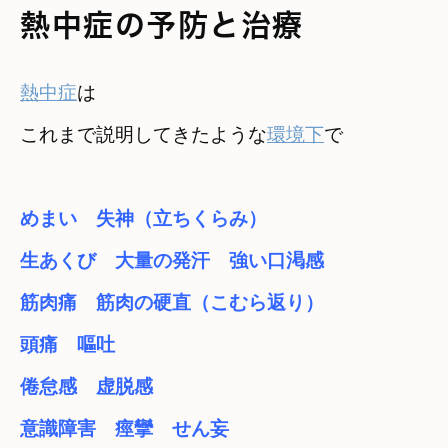
熱中症の予防と治療
熱中症
は　

これまで説明してきたような
環境下
で
めまい　失神（立ちくらみ）　

生あくび　大量の発汗　強い口渇感
筋肉痛　筋肉の硬直（こむら返り）
頭痛　嘔吐　

倦怠感　虚脱感　

意識障害　痙攣　せん妄