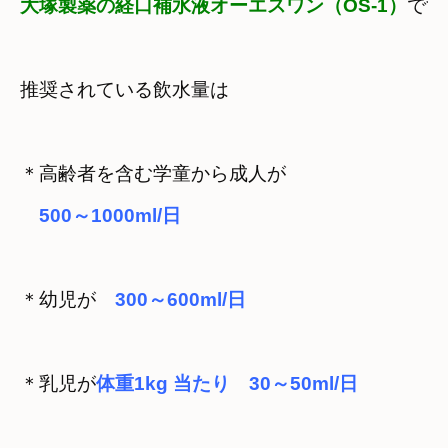
大塚製薬の経口補水液オーエスワン（OS-1）
です
推奨されている飲水量は
＊高齢者を含む学童から成人が　

＊幼児が
＊乳児が
体重1kg 当たり
30～50ml/日