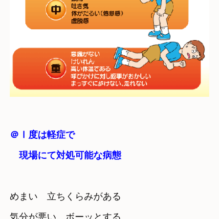
＠Ⅰ度は軽症で　

　現場にて対処可能な病態
めまい　立ちくらみがある　

気分が悪い　ボーッとする